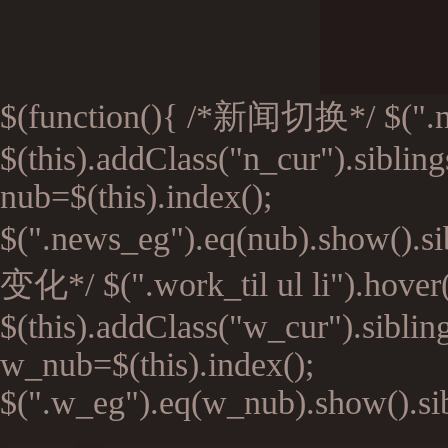
$(function(){ /*新闻切换*/ $(".n_ti
$(this).addClass("n_cur").siblin
nub=$(this).index();
$(".news_eg").eq(nub).show().si
变化*/ $(".work_til ul li").hover(
$(this).addClass("w_cur").siblin
w_nub=$(this).index();
$(".w_eg").eq(w_nub).show().sibl