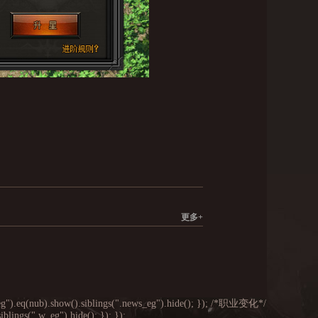
更多+
s_eg").eq(nub).show().siblings(".news_eg").hide(); }); /*职业变化*/
blings(".w_eg").hide(); }); });