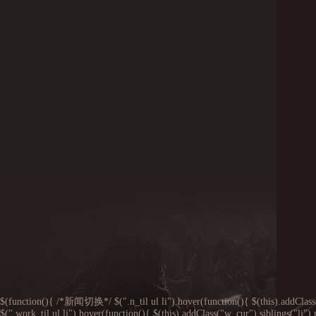
$(function(){ /*新闻切换*/ $(".n_til ul li").hover(function(){ $(this).addClass
$(".work_til ul li").hover(function(){ $(this).addClass("w_cur").siblings("li