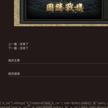
上一篇：没有了
下一篇：没有了
相关文章
相关游戏
("n_cur").siblings("li").removeClass("n_cur"); nub=$(this).index(); $(".new
").removeClass("w_cur"); w_nub=$(this).index(); $(".w_eg").eq(w_nub).show().si