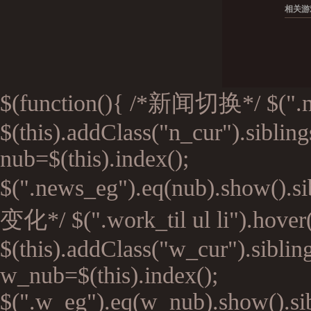
相关游
$(function(){ /*新闻切换*/ $(".n_ti
$(this).addClass("n_cur").siblin
nub=$(this).index();
$(".news_eg").eq(nub).show().si
变化*/ $(".work_til ul li").hover(
$(this).addClass("w_cur").siblin
w_nub=$(this).index();
$(".w_eg").eq(w_nub).show().sibl