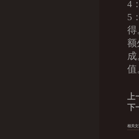
4
5
得
额
成
值
上
下
相关文