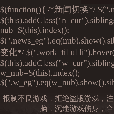
$(function(){ /*新闻切换*/ $(".n_ti
$(this).addClass("n_cur").siblin
nub=$(this).index();
$(".news_eg").eq(nub).show().si
变化*/ $(".work_til ul li").hover(
$(this).addClass("w_cur").siblin
w_nub=$(this).index();
$(".w_eg").eq(w_nub).show().sibl
抵制不良游戏，拒绝盗版游戏，注
脑，沉迷游戏伤身，合