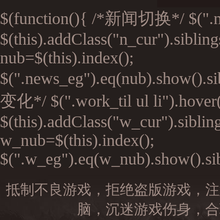
$(function(){ /*新闻切换*/ $(".n_ti
$(this).addClass("n_cur").siblin
nub=$(this).index();
$(".news_eg").eq(nub).show().si
变化*/ $(".work_til ul li").hover(
$(this).addClass("w_cur").siblin
w_nub=$(this).index();
$(".w_eg").eq(w_nub).show().sibl
抵制不良游戏，拒绝盗版游戏，注
脑，沉迷游戏伤身，合